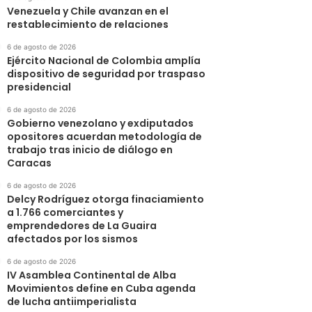
Venezuela y Chile avanzan en el
restablecimiento de relaciones
6 de agosto de 2026
Ejército Nacional de Colombia amplía
dispositivo de seguridad por traspaso
presidencial
6 de agosto de 2026
Gobierno venezolano y exdiputados
opositores acuerdan metodología de
trabajo tras inicio de diálogo en
Caracas
6 de agosto de 2026
Delcy Rodríguez otorga finaciamiento
a 1.766 comerciantes y
emprendedores de La Guaira
afectados por los sismos
6 de agosto de 2026
IV Asamblea Continental de Alba
Movimientos define en Cuba agenda
de lucha antiimperialista