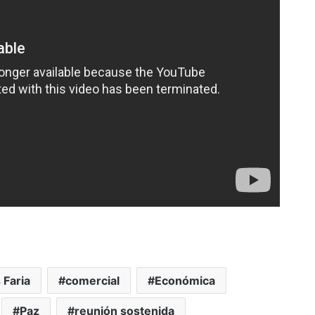
 Faria
comercial
Económica
Paz
reunión sostenida