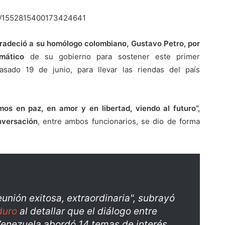
tus/1552815400173424641
gradeció a su homólogo colombiano, Gustavo Petro, por
mático
de su gobierno para sostener este primer
pasado 19 de junio, para llevar las riendas del país
s en paz, en amor y en libertad, viendo al futuro”,
nversación
, entre ambos funcionarios, se dio de forma
eunión exitosa, extraordinaria", subrayó
duro
al detallar que el diálogo entre
Venezuela abordó 14 temas de interés