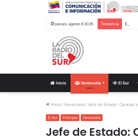
jueves, agosto 6 2026
Tendencia
Inicio
Venezuela
El Sur
Inicio
/
Venezuela
/
Jefe de Estado: Caracas 
El Sur
Principal
Venezuela
Jefe de Estado: