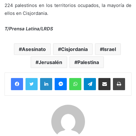
224 palestinos en los territorios ocupados, la mayoría de
ellos en Cisjordania.
T/Prensa Latina/LRDS
Asesinato
Cisjordania
Israel
Jerusalén
Palestina
Facebook
Twitter
LinkedIn
Messenger
WhatsApp
Telegram
Compartir por correo electrónico
Imprim