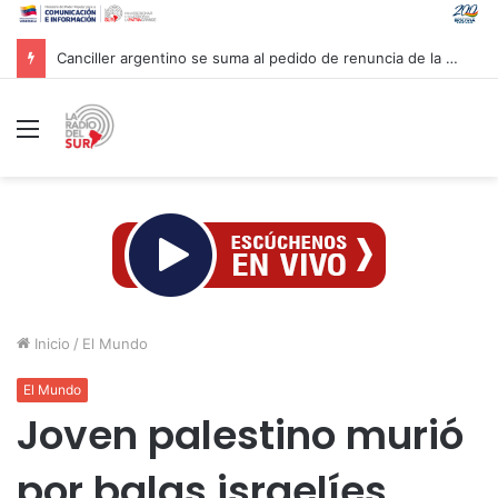
Canciller argentino se suma al pedido de renuncia de la vicepresidenta Villarruel
Menú
Inicio
/
El Mundo
El Mundo
Joven palestino murió
por balas israelíes