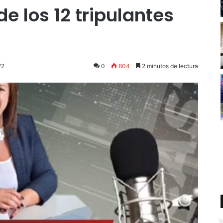
e los 12 tripulantes
22
0
804
2 minutos de lectura