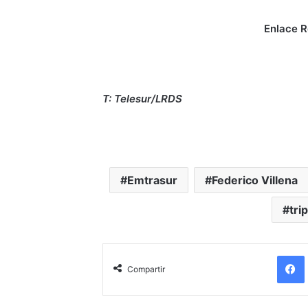
Enlace R
T: Telesur/LRDS
Emtrasur
Federico Villena
tri
Compartir