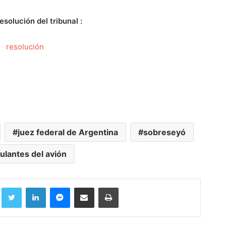
esolución del tribunal :
resolución
juez federal de Argentina
sobreseyó
pulantes del avión
Facebook
Twitter
LinkedIn
Messenger
Compartir por correo electrónico
Imprimir