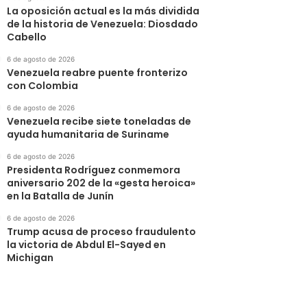
‎La oposición actual es la más dividida
de la historia de Venezuela: Diosdado
Cabello
6 de agosto de 2026
Venezuela reabre puente fronterizo
con Colombia
6 de agosto de 2026
Venezuela recibe siete toneladas de
ayuda humanitaria de Suriname
6 de agosto de 2026
Presidenta Rodríguez conmemora
aniversario 202 de la «gesta heroica»
en la Batalla de Junín
6 de agosto de 2026
Trump acusa de proceso fraudulento
la victoria de Abdul El-Sayed en
Michigan