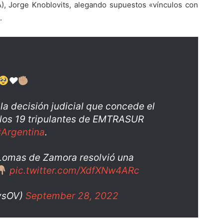
), Jorge Knoblovits, alegando supuestos «vínculos con
.
♥️
la decisión judicial que concede el
los 19 tripulantes de EMTRASUR
#Argentina
.
 Lomas de Zamora resolvió una
pic.twitter.com/XdfXNw4ARc
ysOV)
September 28, 2022