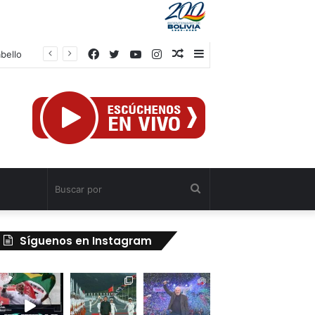
Facebook
Twitter
YouTube
Instagram
Publicación
Barra
abello
al
lateral
azar
Buscar
por
Síguenos en Instagram