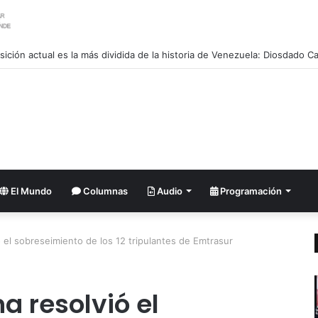
osición actual es la más dividida de la historia de Venezuela: Diosdado C
El Mundo
Columnas
Audio
Programación
ó el sobreseimiento de los 12 tripulantes de Emtrasur
a resolvió el