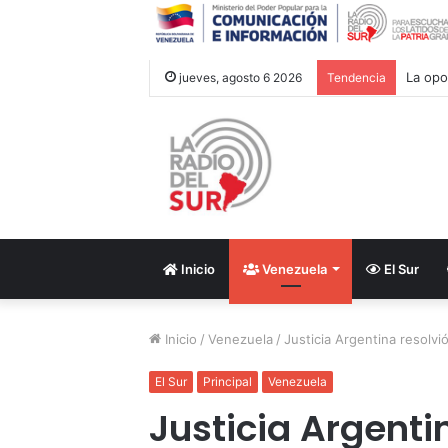
‎La op
jueves, agosto 6 2026
Tendencia
Inicio
Venezuela
El Sur
Inicio
/
Venezuela
/
Justicia Argentina resolvi
El Sur
Principal
Venezuela
Justicia Argentin