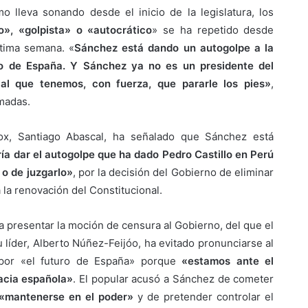
mo lleva sonando desde el inicio de la legislatura, los
rio», «golpista» o «autocrático
» se ha repetido desde
ltima semana. «
Sánchez está dando un autogolpe a la
o de España. Y Sánchez ya no es un presidente del
al que tenemos, con fuerza, que pararle los pies»
,
imadas.
ox, Santiago Abascal, ha señalado que Sánchez está
ía dar el autogolpe que ha dado Pedro Castillo en Perú
 o de juzgarlo»
, por la decisión del Gobierno de eliminar
 la renovación del Constitucional.
 presentar la moción de censura al Gobierno, del que el
líder, Alberto Núñez-Feijóo, ha evitado pronunciarse al
por «el futuro de España» porque
«estamos ante el
acia española»
. El popular acusó a Sánchez de cometer
 «mantenerse en el poder»
y de pretender controlar el