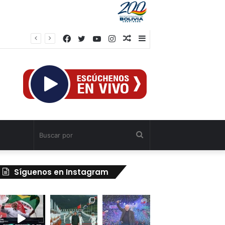
Facebook
Twitter
YouTube
Instagram
Publicación
Barra
Obreros
al
lateral
azar
Buscar
por
Síguenos en Instagram