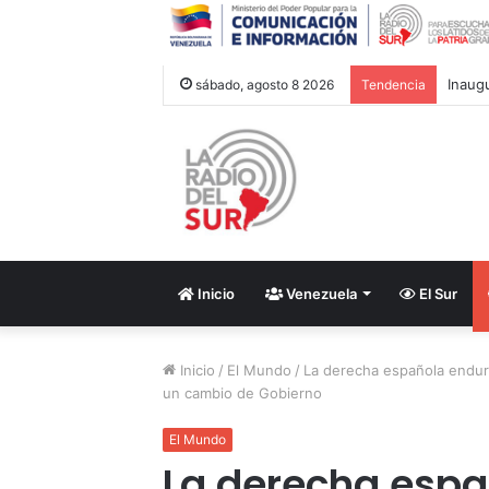
Inaug
sábado, agosto 8 2026
Tendencia
Inicio
Venezuela
El Sur
Inicio
/
El Mundo
/
La derecha española endure
un cambio de Gobierno
El Mundo
La derecha espa