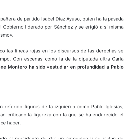
mpañera de partido Isabel Díaz Ayuso, quien ha la pasada
al Gobierno liderado por Sánchez y se erigió a sí misma
ismo».
co las líneas rojas en los discursos de las derechas se
empo. Con escenas como la de la diputada ultra Carla
ene Montero ha sido «estudiar en profundidad a Pablo
 referido figuras de la izquierda como Pablo Iglesias,
an criticado la ligereza con la que se ha endurecido el
ece haber.
do al presidente de dar un autogolpe y se jactan de