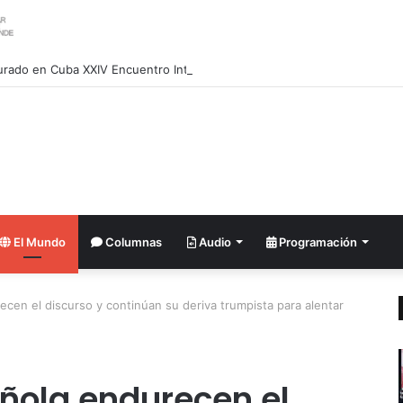
urado en Cuba XXIV Encuentro Internacional de Partidos Comunistas y 
El Mundo
Columnas
Audio
Programación
cen el discurso y continúan su deriva trumpista para alentar
ñola endurecen el