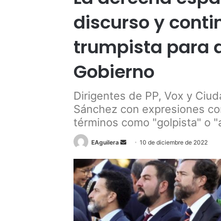
discurso y conti
trumpista para 
Gobierno
Dirigentes de PP, Vox y Ciu
Sánchez con expresiones como 
términos como "golpista" o "a
Send
EAguilera
10 de diciembre de 2022
an
email