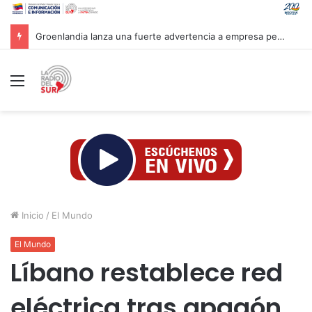
Groenlandia lanza una fuerte advertencia a empresa petrolera vinculada a Trump
Menú
Inicio
/
El Mundo
El Mundo
Líbano restablece red
eléctrica tras apagón