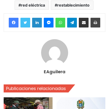
red eléctrica
restablecimiento
Facebook
Twitter
LinkedIn
Messenger
WhatsApp
Telegram
Compartir por correo electrónico
Imprim
EAguilera
Publicaciones relacionadas