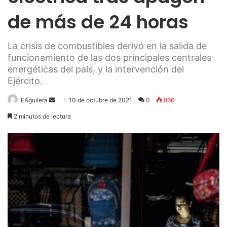
de más de 24 horas
La crisis de combustibles derivó en la salida de
funcionamiento de las dos principales centrales
energéticas del país, y la intervención del
Ejército.
Send
EAguilera
10 de octubre de 2021
0
866
an
2 minutos de lectura
email