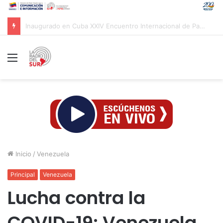
Movimientos sociales rechazan investidura presidencial en Colombia
Menú
Inicio
/
Venezuela
Principal
Venezuela
Lucha contra la
COVID-19: Venezuela