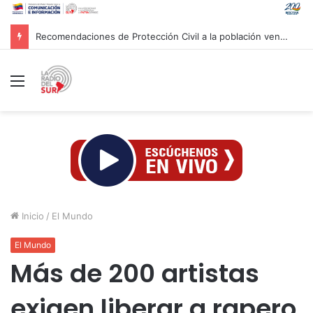
Recomendaciones de Protección Civil a la población venezolana ante fenómeno climatológico «El Niño»
Menú
Inicio
/
El Mundo
El Mundo
Más de 200 artistas
exigen liberar a rapero