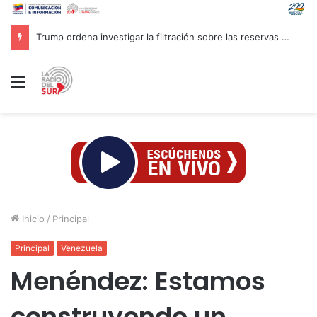
Trump ordena investigar la filtración sobre las reservas de municiones
Menú
Inicio
/
Principal
Principal
Venezuela
Menéndez: Estamos
construyendo un