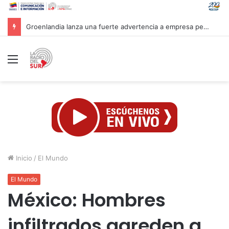
Mandataria Rodríguez felicita a atletas venezolanos por su brillante participación en CAC 2026
Menú
Inicio
/
El Mundo
El Mundo
México: Hombres
infiltrados agreden a