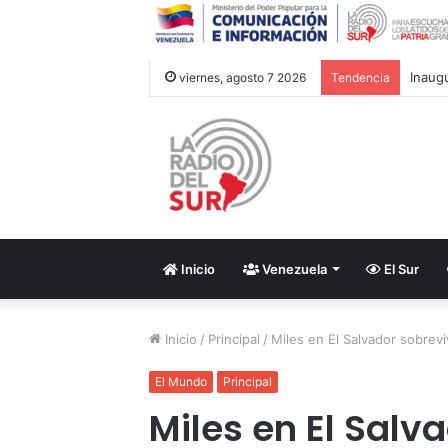
Movim
viernes, agosto 7 2026
Tendencia
Inicio
Venezuela
El Sur
Inicio
/
Principal
/
Miles en El Salvador sobrevi
El Mundo
Principal
Miles en El Salv