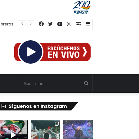
Facebook
Twitter
YouTube
Instagram
Publicación
Barra
al
lateral
azar
Buscar
por
Síguenos en Instagram