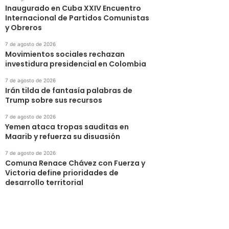
Inaugurado en Cuba XXIV Encuentro
Internacional de Partidos Comunistas
y Obreros
7 de agosto de 2026
Movimientos sociales rechazan
investidura presidencial en Colombia
7 de agosto de 2026
Irán tilda de fantasía palabras de
Trump sobre sus recursos
7 de agosto de 2026
Yemen ataca tropas sauditas en
Maarib y refuerza su disuasión
7 de agosto de 2026
Comuna Renace Chávez con Fuerza y
Victoria define prioridades de
desarrollo territorial