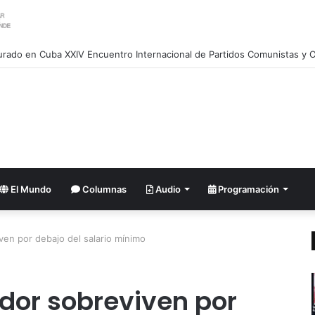
ientos sociales rechazan investidura presidencial en Colombia
El Mundo
Columnas
Audio
Programación
ven por debajo del salario mínimo
ador sobreviven por