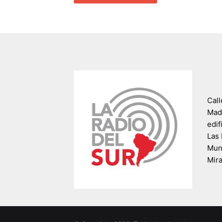
Call
Madr
edif
Las 
Muni
Mir