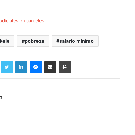
udiciales en cárceles
kele
pobreza
salario mínimo
Facebook
Twitter
LinkedIn
Messenger
Compartir por correo electrónico
Imprimir
z