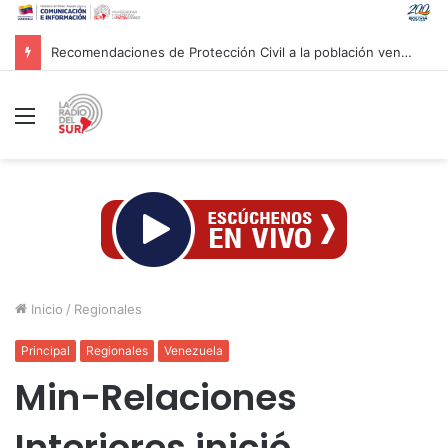
Recomendaciones de Protección Civil a la población venezolana ante fenómeno climatológico «El Niño»
Menú
Inicio
/
Regionales
Principal
Regionales
Venezuela
Min-Relaciones
Interiores inició