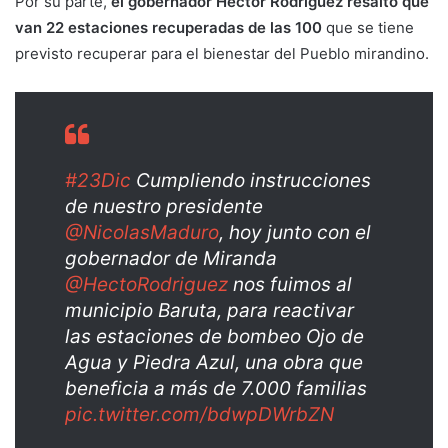
Por su parte,
el gobernador Héctor Rodríguez resaltó que
van 22 estaciones recuperadas de las 100
que se tiene
previsto recuperar para el bienestar del Pueblo mirandino.
#23Dic
Cumpliendo instrucciones
de nuestro presidente
@NicolasMaduro
, hoy junto con el
gobernador de Miranda
@HectoRodriguez
nos fuimos al
municipio Baruta, para reactivar
las estaciones de bombeo Ojo de
Agua y Piedra Azul, una obra que
beneficia a más de 7.000 familias
pic.twitter.com/bdwpDWrbZN