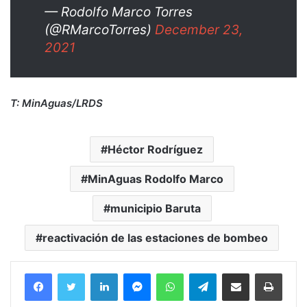
— Rodolfo Marco Torres
(@RMarcoTorres)
December 23,
2021
T: MinAguas/LRDS
Héctor Rodríguez
MinAguas Rodolfo Marco
municipio Baruta
reactivación de las estaciones de bombeo
Facebook
Twitter
LinkedIn
Messenger
WhatsApp
Telegram
Compartir por correo electrónico
Imprim