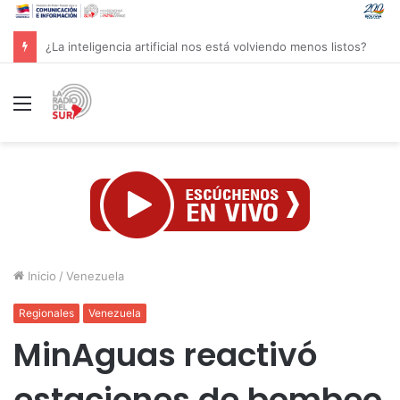
Groenlandia lanza una fuerte advertencia a empresa petrolera vinculada a Trump
Menú
Inicio
/
Venezuela
Regionales
Venezuela
MinAguas reactivó
estaciones de bombeo