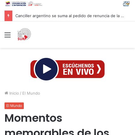
Venezuela y la firma global Miyamoto International evalúan proyectos para reforzar la resiliencia sísmica nacional
Menú
Inicio
/
El Mundo
El Mundo
Momentos
memorables de los