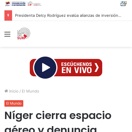
Presidenta Delcy Rodríguez evalúa alianzas de inversión en hidrocarburos con Cámara Africana de Energía
Menú
Inicio
/
El Mundo
El Mundo
Níger cierra espacio
aéreo y denuncia