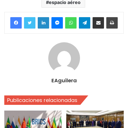
espacio aéreo
Facebook
Twitter
LinkedIn
Messenger
WhatsApp
Telegram
Compartir por correo electrónico
Imprim
EAguilera
Publicaciones relacionadas