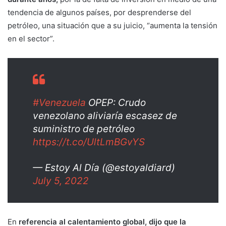
tendencia de algunos países, por desprenderse del
petróleo, una situación que a su juicio, “aumenta la tensión
en el sector”.
#Venezuela
OPEP: Crudo
venezolano aliviaría escasez de
suministro de petróleo
https://t.co/UltLmBGvYS
— Estoy Al Día (@estoyaldiard)
July 5, 2022
En
referencia al calentamiento global, dijo que la