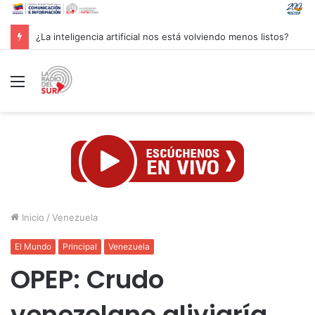
Groenlandia lanza una fuerte advertencia a empresa petrolera vinculada a Trump
Menú
Inicio
/
Venezuela
El Mundo
Principal
Venezuela
OPEP: Crudo
venezolano aliviaría