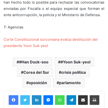
han hecho todo lo posible para rechazar las convocatorias
enviadas por Fiscalía o el equipo especial que forman el
ente anticorrupción, la policía y el Ministerio de Defensa.
T: Agencias
Corte Constitucional surcoreana evalúa destitución del
presidente Yoon Suk-yeol
#Han Duck-soo
#Yoon Suk-yeol
Corea del Sur
crisis política
oposición
parlamento
Facebook
Twitter
LinkedIn
Messenger
WhatsApp
Telegram
Compartir por correo electrónico
Imprim