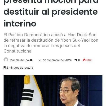
destituir al presidente
interino
El Partido Democrático acusó a Han Duck-Soo
de retrasar la destitución de Yoon Suk-Yeol con
la negativa de nombrar tres jueces del
Constitucional
Send
Mariela Acuña
26 de diciembre de 2024
0
602
an
2 minutos de lectura
email