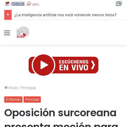
Groenlandia lanza una fuerte advertencia a empresa petrolera vinculada a Trump
Menú
Inicio
/
Principal
El Mundo
Principal
Oposición surcoreana
presenta moción para