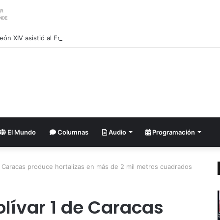
eón XIV asistió al Encuentro de Jóvenes Franciscanos 2026 en Asís
El Mundo
Columnas
Audio
Programación
 Caracas produce hortalizas en más de 2 mil metros cuadrados
lívar 1 de Caracas