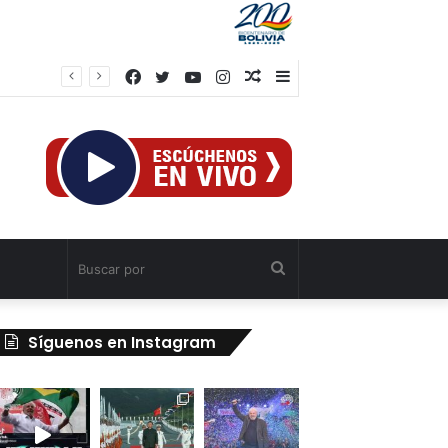
Facebook
Twitter
YouTube
Instagram
Publicación
Barra
al
lateral
azar
Buscar
por
Síguenos en Instagram