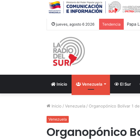
Papa L
jueves, agosto 6 2026
Tendencia
Inicio
Venezuela
El Sur
Inicio
/
Venezuela
/
Organopónico Bolívar 1 de
Venezuela
Organopónico Bo