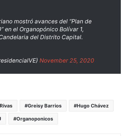
riano mostró avances del “Plan de
” en el Organopónico Bolívar 1,
andelaria del Distrito Capital.
residencialVE)
November 25, 2020
Rivas
Greisy Barrios
Hugo Chávez
U
Organoponicos