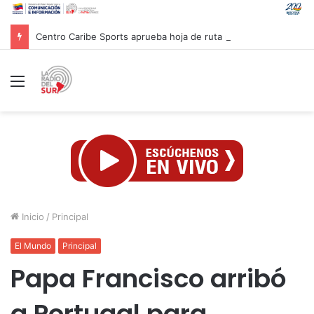
Centro Caribe Sports aprueba hoja de ruta para evaluar candidatura de Centroamericanos Caracas 2030
Menú
Inicio
/
Principal
El Mundo
Principal
Papa Francisco arribó
a Portugal para