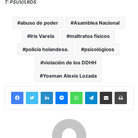
T: PSUV/LRDS
abuso de poder
Asamblea Nacional
Iris Varela
maltratos físicos
policía holandesa.
psicológicos
violación de los DDHH
Yosman Alexis Lozada
Facebook
Twitter
LinkedIn
Messenger
WhatsApp
Telegram
Compartir por correo electrónico
Imprim