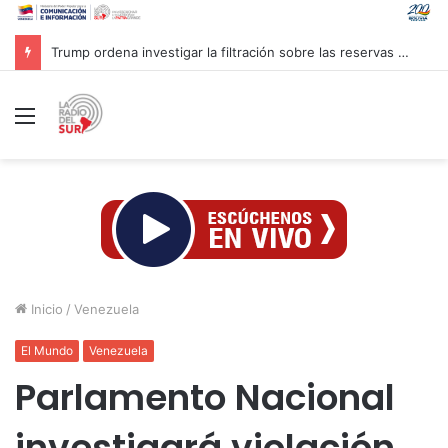
Trump ordena investigar la filtración sobre las reservas de municiones
Menú
Inicio
/
Venezuela
El Mundo
Venezuela
Parlamento Nacional
investigará violación