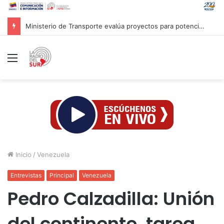
Italia y Dinamarca acuerdan endurecer la política migratoria y externalizar las devoluciones
Menú
Inicio
/
Venezuela
Entrevistas
Principal
Venezuela
Pedro Calzadilla: Unión
del continente, tarea