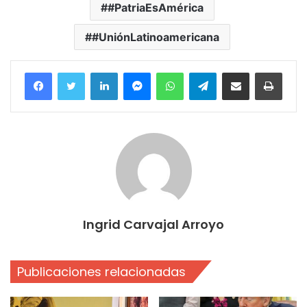
#PatriaEsAmérica
#UniónLatinoamericana
Facebook
Twitter
LinkedIn
Messenger
WhatsApp
Telegram
Compartir por correo electrónico
Imprim
Ingrid Carvajal Arroyo
Publicaciones relacionadas