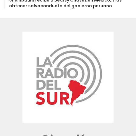
Sheinbaum recibe a Betssy Chávez en México, tras
obtener salvoconducto del gobierno peruano