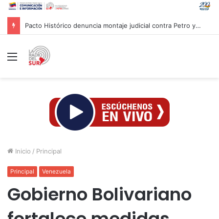
Pacto Histórico denuncia montaje judicial contra Petro y Cepeda
Menú
Inicio
/
Principal
Principal
Venezuela
Gobierno Bolivariano
fortalece medidas