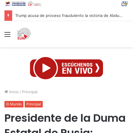
Gobierno venezolano avanza en la reconstrucción de unas 13 mil viviendas afectadas por sismos
Menú
Inicio
/
Principal
El Mundo
Principal
Presidente de la Duma
Estatal de Rusia: