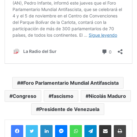
#Foro Parlamentario Mundial Antifascista
Congreso
fascismo
Nicolás Maduro
Presidente de Venezuela
Facebook
Twitter
LinkedIn
Messenger
WhatsApp
Telegram
Compartir por correo electrónico
Imprim