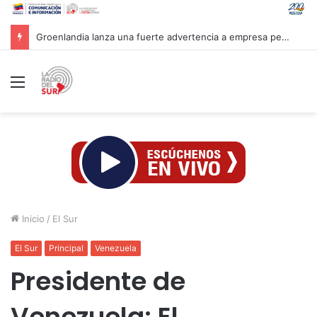
Mandataria Rodríguez felicita a atletas venezolanos por su brillante participación en CAC 2026
Menú
Inicio
/
El Sur
El Sur
Principal
Venezuela
Presidente de
Venezuela: El