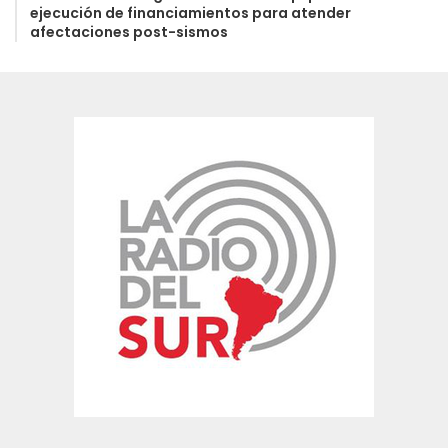
ejecución de financiamientos para atender
afectaciones post-sismos