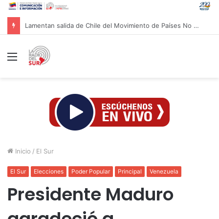
Gobierno de Bolivia interviene petrolera estatal y anuncia ofensiva contra la corrupción
Menú
Inicio
/
El Sur
El Sur
Elecciones
Poder Popular
Principal
Venezuela
Presidente Maduro
agradeció a