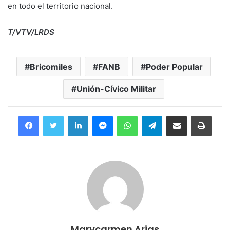
en todo el territorio nacional.
T/VTV/LRDS
Bricomiles
FANB
Poder Popular
Unión-Cívico Militar
Facebook
Twitter
LinkedIn
Messenger
WhatsApp
Telegram
Compartir por correo electrónico
Imprim
Marycarmen Arias