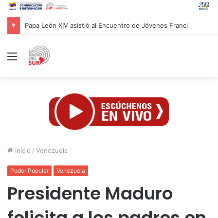
Papa León XIV asistió al Encuentro de Jóvenes Franciscanos 2026 en Asís
Menú
Inicio
/
Venezuela
Poder Popular
Venezuela
Presidente Maduro
felicita a los padres en