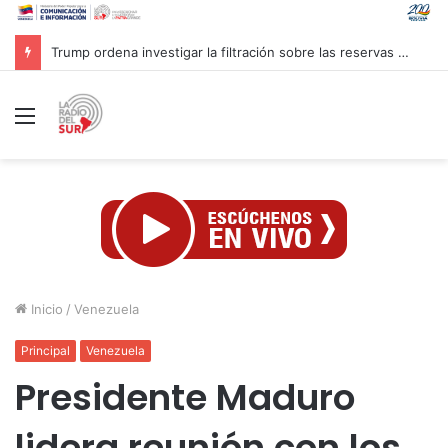
Inaugurado en Cuba XXIV Encuentro Internacional de Partidos Comunistas y Obreros
Menú
Inicio
/
Venezuela
Principal
Venezuela
Presidente Maduro
lidera reunión con los