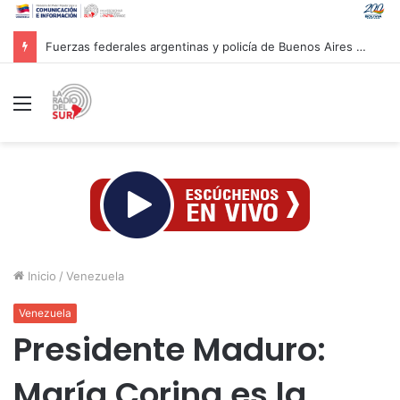
Fuerzas federales argentinas y policía de Buenos Aires son acusadas por represión
Menú
Inicio
/
Venezuela
Venezuela
Presidente Maduro:
María Corina es la