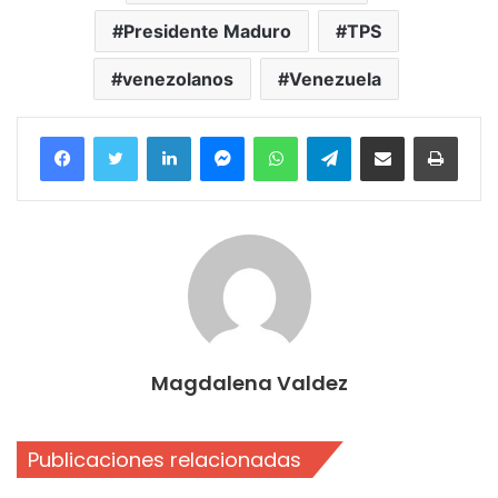
Presidente Maduro
TPS
venezolanos
Venezuela
Facebook
Twitter
LinkedIn
Messenger
WhatsApp
Telegram
Compartir por correo electrónico
Imprim
Magdalena Valdez
Publicaciones relacionadas