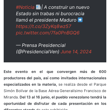
#Noticia
| A construir un nuevo
Estado sin trabas ni burocracia
llamó el presidente Maduro
https://t.co/3ZyKq8wz57
pic.twitter.com/7fa0PnBGQ6
— Prensa Presidencial
(@PresidencialVen)
June 14, 2024
Este evento en el que convergen más de 600
productores del país, así como invitados internacionales
especializados en la materia,
se realiza desde el Parque
Simón Bolívar de la Base Aérea Generalísimo Francisco de
Miranda.
Del 13 al 16 junio, el pueblo venezolano tendrá la
oportunidad de disfrutar de cada presentación en los
diferentes stands
de esta exhibición.