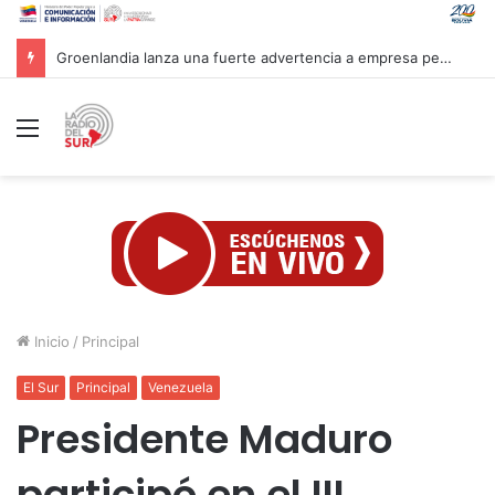
Mandataria Rodríguez felicita a atletas venezolanos por su brillante participación en CAC 2026
Menú
Inicio
/
Principal
El Sur
Principal
Venezuela
Presidente Maduro
participó en el III