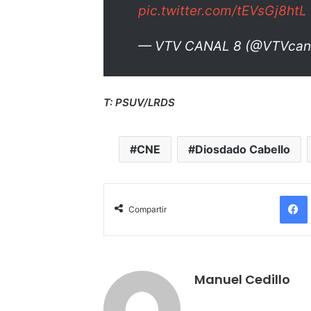
pic.twitter.com/tEVsGj8htL
— VTV CANAL 8 (@VTVcan
T: PSUV/LRDS
CNE
Diosdado Cabello
Compartir
Manuel Cedillo