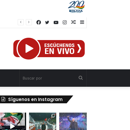
Facebook
Twitter
YouTube
Instagram
Publicación
Barra
al
lateral
azar
Buscar
por
Síguenos en Instagram