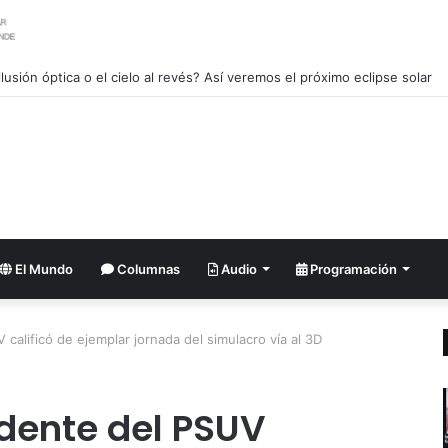
lusión óptica o el cielo al revés? Así veremos el próximo eclipse solar
El Mundo
Columnas
Audio
Programación
calificó de ejemplar jornada del simulacro vía al 3D
idente del PSUV