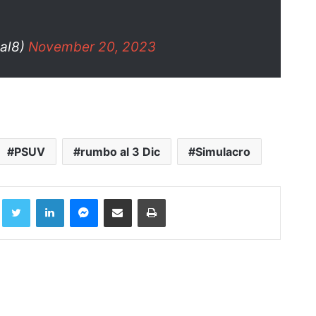
al8)
November 20, 2023
PSUV
rumbo al 3 Dic
Simulacro
Facebook
Twitter
LinkedIn
Messenger
Compartir por correo electrónico
Imprimir