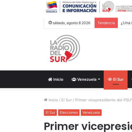
¿Una i
sábado, agosto 8 2026
Tendencia
Inicio
Venezuela
El Sur
Inicio
/
El Sur
/
Primer vicepresidente del PSUV 
El Sur
Elecciones
Venezuela
Primer vicepres