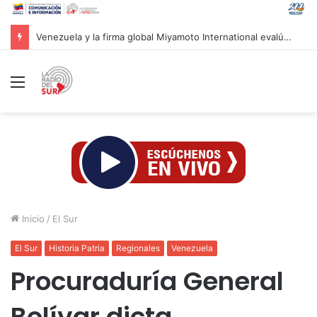
Presidenta Delcy Rodríguez evalúa alianzas de inversión en hidrocarburos con Cámara Africana de Energía
Menú
Inicio
/
El Sur
El Sur
Historia Patria
Regionales
Venezuela
Procuraduría General
Bolívar dicta