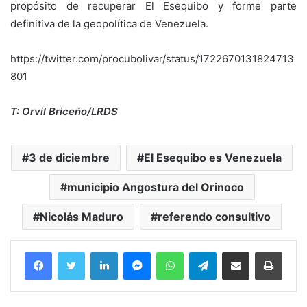
propósito de recuperar El Esequibo y forme parte
definitiva de la geopolítica de Venezuela.
https://twitter.com/procubolivar/status/1722670131824713
801
T: Orvil Briceño/LRDS
3 de diciembre
El Esequibo es Venezuela
municipio Angostura del Orinoco
Nicolás Maduro
referendo consultivo
Facebook
Twitter
LinkedIn
Messenger
WhatsApp
Telegram
Compartir por correo electrónico
Imprim