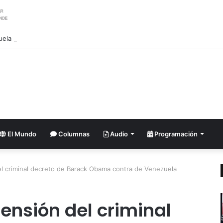
El Mundo
Columnas
Audio
Programación
el criminal decreto de Barack Obama contra de Venezuela
ensión del criminal