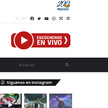
Facebook
Twitter
YouTube
Instagram
Publicación
Barra
Venezuela ratifica disposición al diálogo comercial con Colombia bajo el principio de soberanía
al
lateral
azar
Buscar
por
Síguenos en Instagram