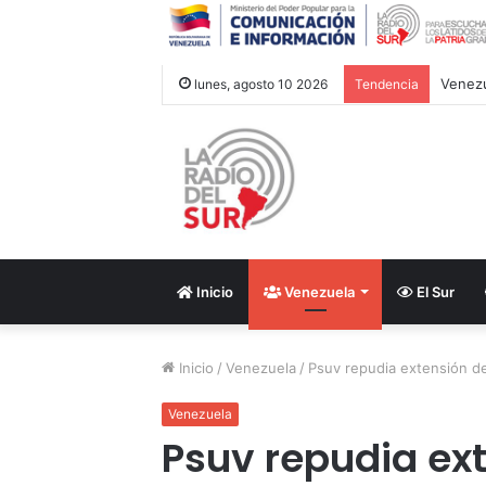
lunes, agosto 10 2026
Tendencia
Inicio
Venezuela
El Sur
Inicio
/
Venezuela
/
Psuv repudia extensión d
Venezuela
Psuv repudia ext