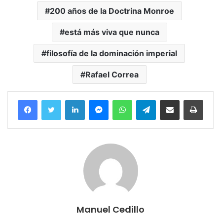
200 años de la Doctrina Monroe
está más viva que nunca
filosofía de la dominación imperial
Rafael Correa
Facebook
Twitter
LinkedIn
Messenger
WhatsApp
Telegram
Compartir por correo electrónico
Imprim
Manuel Cedillo