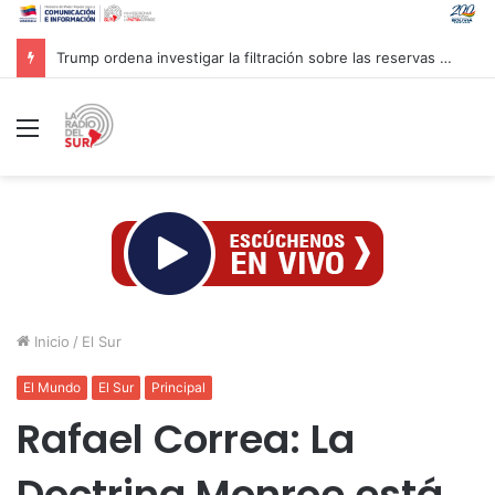
Trump ordena investigar la filtración sobre las reservas de municiones
Menú
Inicio
/
El Sur
El Mundo
El Sur
Principal
Rafael Correa: La
Doctrina Monroe está