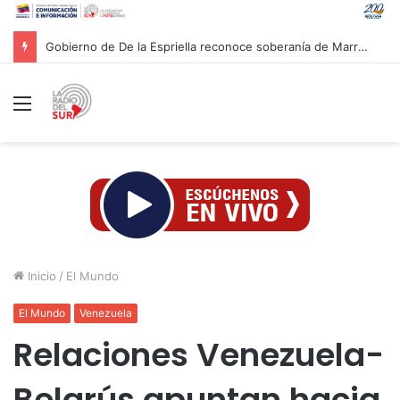
Presidenta Rodríguez evaluó con equipo económico ejecución de financiamientos para atender afectaciones post-sismos
Menú
Inicio
/
El Mundo
El Mundo
Venezuela
Relaciones Venezuela-
Belarús apuntan hacia