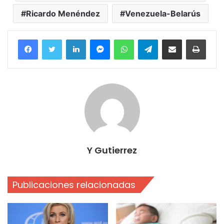
Ricardo Menéndez
Venezuela-Belarús
Facebook
Twitter
LinkedIn
Messenger
WhatsApp
Telegram
Compartir por correo electrónico
Imprim
Y Gutierrez
Publicaciones relacionadas