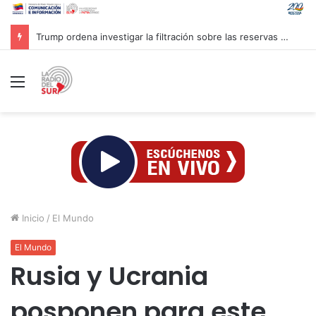
Trump ordena investigar la filtración sobre las reservas de municiones
Menú
Inicio
/
El Mundo
El Mundo
Rusia y Ucrania
posponen para este