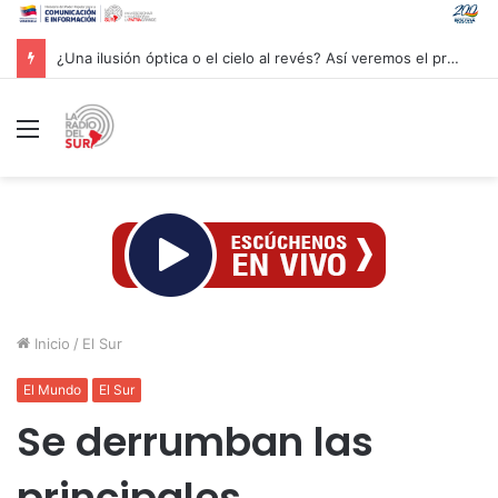
¿Una ilusión óptica o el cielo al revés? Así veremos el próximo eclipse solar
Menú
Inicio
/
El Sur
El Mundo
El Sur
Se derrumban las
principales