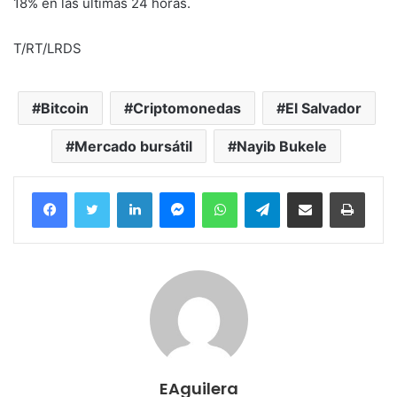
18% en las últimas 24 horas.
T/RT/LRDS
Bitcoin
Criptomonedas
El Salvador
Mercado bursátil
Nayib Bukele
Facebook
Twitter
LinkedIn
Messenger
WhatsApp
Telegram
Compartir por correo electrónico
Imprim
EAguilera