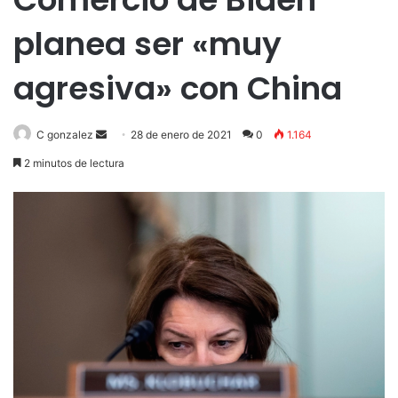
planea ser «muy
agresiva» con China
Send
C gonzalez
28 de enero de 2021
0
1.164
an
2 minutos de lectura
email