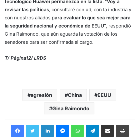
tecnológico Huawei permanezca en la lista
. “
Voy a
revisar las políticas
, consultaré con ud, con la industria y
con nuestros aliados p
ara evaluar lo que sea mejor para
la seguridad nacional y económica de EEUU”
, respondió
Gina Raimondo, que aún aguarda la votación de los
senadores para ser confirmada al cargo.
T/ Página12/ LRDS
agresión
China
EEUU
Gina Raimondo
Facebook
Twitter
LinkedIn
Messenger
WhatsApp
Telegram
Compartir por correo electrónico
Imprim