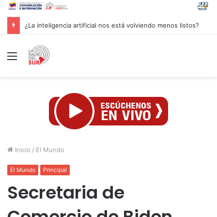
Groenlandia lanza una fuerte advertencia a empresa petrolera vinculada a Trump
Menú
Inicio
/
El Mundo
El Mundo
Principal
Secretaria de
Comercio de Biden