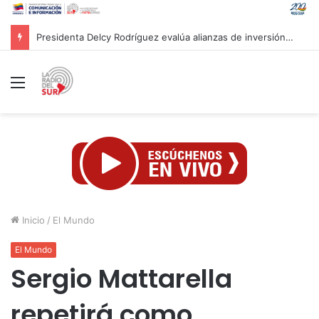
Gobierno venezolano subsidiará con 80% del valor de las viviendas a afectados por sismos
Menú
Inicio
/
El Mundo
El Mundo
Sergio Mattarella
repetirá como