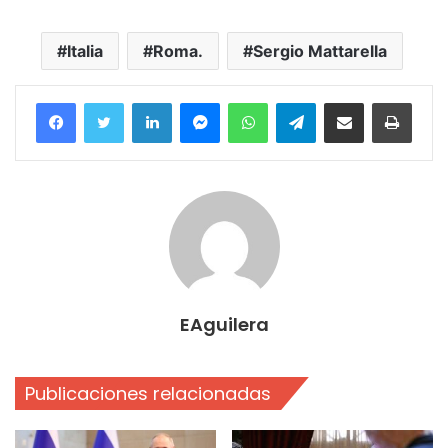
Italia
Roma.
Sergio Mattarella
Facebook
Twitter
LinkedIn
Messenger
WhatsApp
Telegram
Compartir por correo electrónico
Imprim
EAguilera
Publicaciones relacionadas