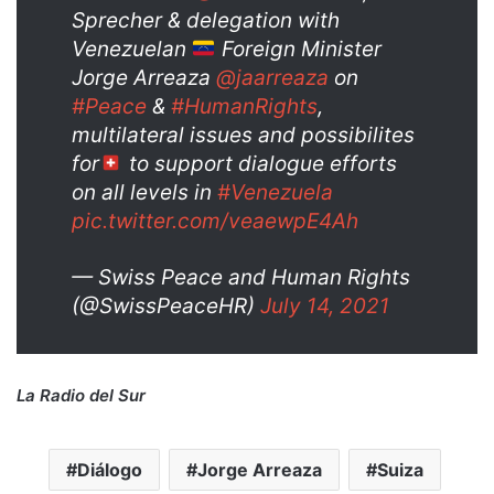
Sprecher & delegation with
Venezuelan
Foreign Minister
Jorge Arreaza
@jaarreaza
on
#Peace
&
#HumanRights
,
multilateral issues and possibilites
for
to support dialogue efforts
on all levels in
#Venezuela
pic.twitter.com/veaewpE4Ah
— Swiss Peace and Human Rights
(@SwissPeaceHR)
July 14, 2021
La Radio del Sur
Diálogo
Jorge Arreaza
Suiza