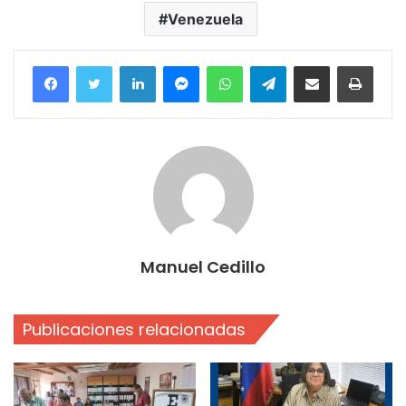
Venezuela
Facebook
Twitter
LinkedIn
Messenger
WhatsApp
Telegram
Compartir por correo electrónico
Imprim
Manuel Cedillo
Publicaciones relacionadas