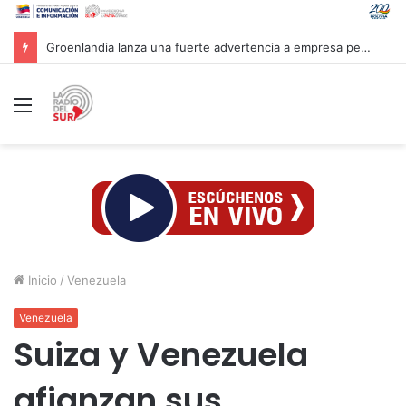
Groenlandia lanza una fuerte advertencia a empresa petrolera vinculada a Trump
Menú
Inicio
/
Venezuela
Venezuela
Suiza y Venezuela
afianzan sus