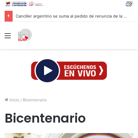
Venezuela y la firma global Miyamoto International evalúan proyectos para reforzar la resiliencia sísmica nacional
Menú
Inicio
/
Bicentenario
Bicentenario