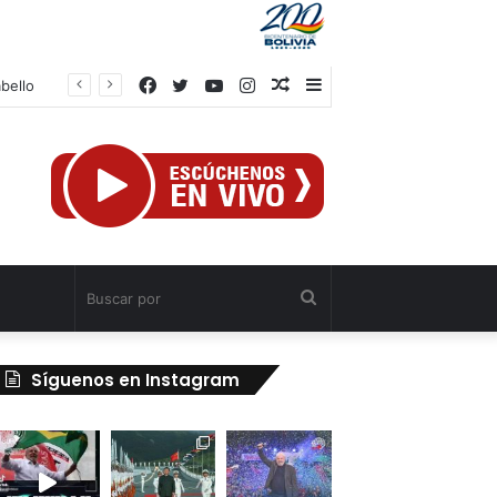
Facebook
Twitter
YouTube
Instagram
Publicación
Barra
abello
al
lateral
azar
Buscar
por
Síguenos en Instagram