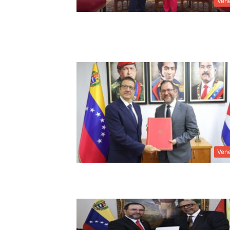
Ven
Ven