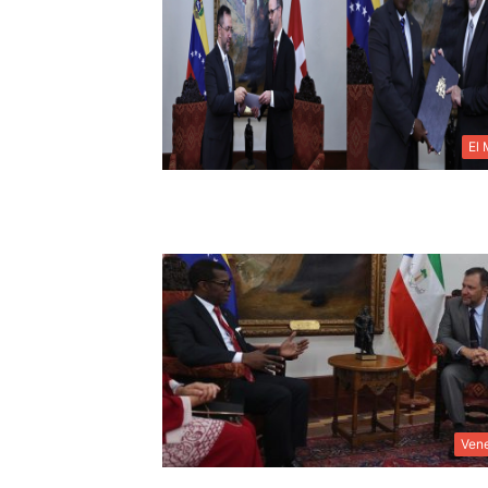
El
Ven