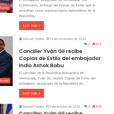
Colmenares, entregó las Copias de Estilo que lo
 Mundo
acreditan como representante diplomático de la
República…
Leer más »
Manuel Cedillo
13 de noviembre de 2023
0
614
Canciller Yván Gil recibe
Copias de Estilo del embajador
indio Ashok Babu
El canciller de la República Bolivariana de
Venezuela, Yván Gil, recibió Copias de Estilo del
 Mundo
embajador designado de la República de…
Leer más »
Manuel Cedillo
5 de octubre de 2023
0
679
Canciller Yván Gil recibe