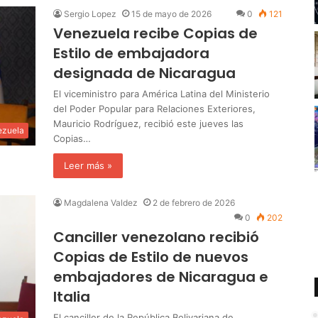
Sergio Lopez
15 de mayo de 2026
0
121
Venezuela recibe Copias de
Estilo de embajadora
designada de Nicaragua
El viceministro para América Latina del Ministerio
del Poder Popular para Relaciones Exteriores,
Mauricio Rodríguez, recibió este jueves las
ezuela
Copias…
Leer más »
Magdalena Valdez
2 de febrero de 2026
0
202
Canciller venezolano recibió
Copias de Estilo de nuevos
embajadores de Nicaragua e
Italia
El canciller de la República Bolivariana de