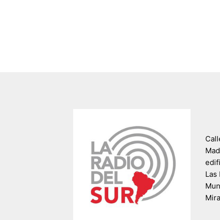
Call
Madr
edif
Las 
Muni
Mir