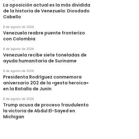
‎La oposición actual es la más dividida
de la historia de Venezuela: Diosdado
Cabello
6 de agosto de 2026
Venezuela reabre puente fronterizo
con Colombia
6 de agosto de 2026
Venezuela recibe siete toneladas de
ayuda humanitaria de Suriname
6 de agosto de 2026
Presidenta Rodríguez conmemora
aniversario 202 de la «gesta heroica»
en la Batalla de Junín
6 de agosto de 2026
Trump acusa de proceso fraudulento
la victoria de Abdul El-Sayed en
Michigan