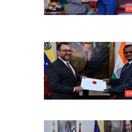
El
El