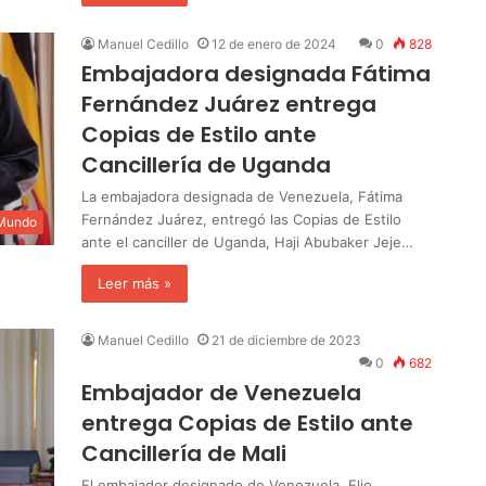
Manuel Cedillo
12 de enero de 2024
0
828
Embajadora designada Fátima
Fernández Juárez entrega
Copias de Estilo ante
Cancillería de Uganda
La embajadora designada de Venezuela, Fátima
Fernández Juárez, entregó las Copias de Estilo
 Mundo
ante el canciller de Uganda, Haji Abubaker Jeje…
Leer más »
Manuel Cedillo
21 de diciembre de 2023
0
682
Embajador de Venezuela
entrega Copias de Estilo ante
Cancillería de Mali
El embajador designado de Venezuela, Elio