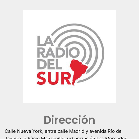
Dirección
Calle Nueva York, entre calle Madrid y avenida Río de
Janeiro, edificio Manzanillo, urbanización Las Mercedes.