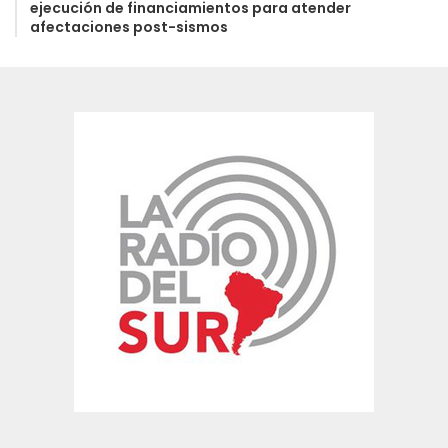
ejecución de financiamientos para atender
afectaciones post-sismos