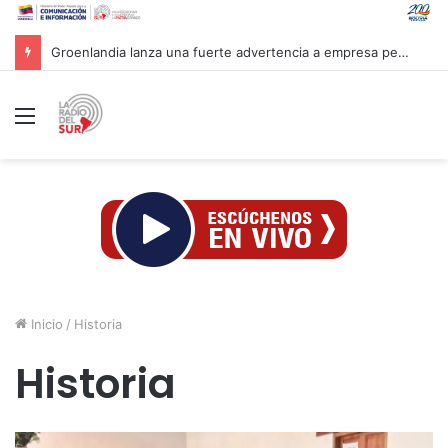
Groenlandia lanza una fuerte advertencia a empresa petrolera vinculada a Trump
Menú
Inicio
/
Historia
Historia