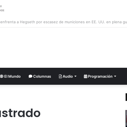
ler argentino se suma al pedido de renuncia de la vicepresidenta Villarru
El Mundo
Columnas
Audio
Programación
ustrado