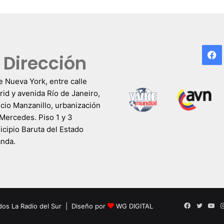
F
Dirección
e Nueva York, entre calle
id y avenida Río de Janeiro,
icio Manzanillo, urbanización
Mercedes. Piso 1 y 3
cipio Baruta del Estado
anda.
Facebook
Twitter
Yo
dos La Radio del Sur | Diseño por
WG DIGITAL