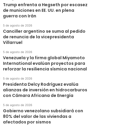
Trump enfrenta a Hegseth por escasez
de municiones en EE. UU. en plena
guerra con Irán
5 de agosto de 2026
Canciller argentino se suma al pedido
de renuncia de la vicepresidenta
Villarruel
5 de agosto de 2026
Venezuela y la firma global Miyamoto
International evalúan proyectos para
reforzar la resiliencia sísmica nacional
5 de agosto de 2026
Presidenta Delcy Rodríguez evalúa
alianzas de inversión en hidrocarburos
con Cámara Africana de Energía
5 de agosto de 2026
Gobierno venezolano subsidiará con
80% del valor de las viviendas a
afectados por sismos