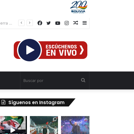
Facebook
Twitter
YouTube
Instagram
Publicación
Barra
el
al
lateral
azar
Buscar
por
Síguenos en Instagram