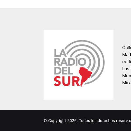
Call
Madr
edif
Las 
Muni
Mir
© Copyright 2026, Todos los derechos reserva