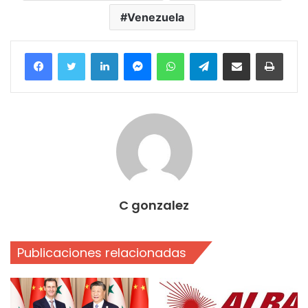
Venezuela
Facebook
Twitter
LinkedIn
Messenger
WhatsApp
Telegram
Compartir por correo electrónico
Imprim
C gonzalez
Publicaciones relacionadas