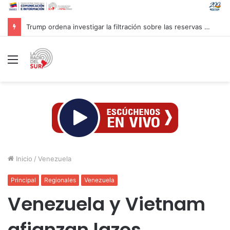
Trump ordena investigar la filtración sobre las reservas de municiones
Menú
Inicio
/
Venezuela
Principal
Regionales
Venezuela
Venezuela y Vietnam
afianzan lazos