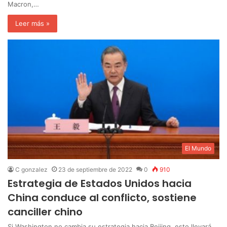
Macron,…
Leer más »
El Mundo
C gonzalez
23 de septiembre de 2022
0
910
Estrategia de Estados Unidos hacia
China conduce al conflicto, sostiene
canciller chino
Si Washington no cambia su estrategia hacia Beijing, esto llevará