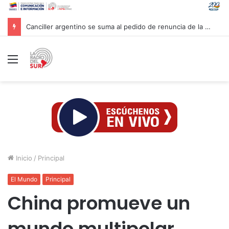
Canciller argentino se suma al pedido de renuncia de la vicepresidenta Villarruel
Menú
Inicio
/
Principal
El Mundo
Principal
China promueve un
mundo multipolar