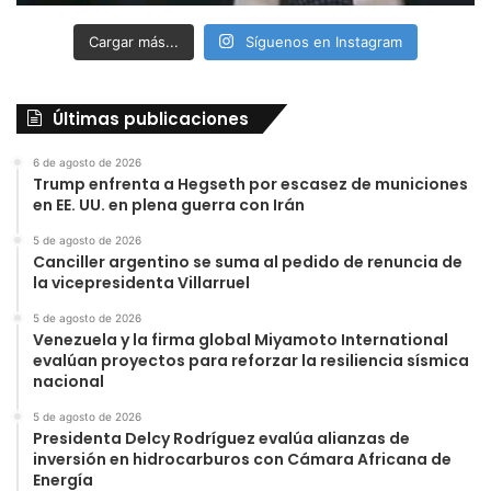
Cargar más...
Síguenos en Instagram
Últimas publicaciones
6 de agosto de 2026
Trump enfrenta a Hegseth por escasez de municiones
en EE. UU. en plena guerra con Irán
5 de agosto de 2026
Canciller argentino se suma al pedido de renuncia de
la vicepresidenta Villarruel
5 de agosto de 2026
Venezuela y la firma global Miyamoto International
evalúan proyectos para reforzar la resiliencia sísmica
nacional
5 de agosto de 2026
Presidenta Delcy Rodríguez evalúa alianzas de
inversión en hidrocarburos con Cámara Africana de
Energía