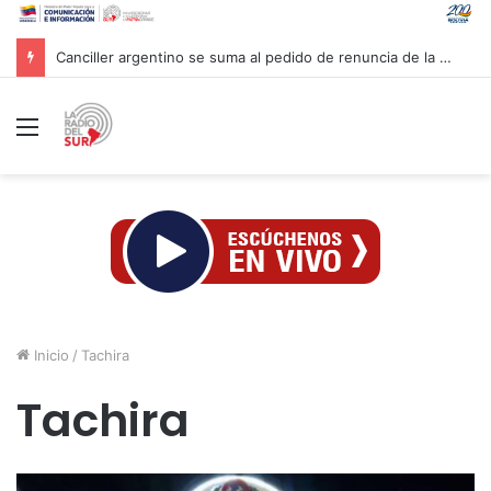
Venezuela y la firma global Miyamoto International evalúan proyectos para reforzar la resiliencia sísmica nacional
Menú
Inicio
/
Tachira
Tachira