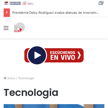
Gobierno venezolano subsidiará con 80% del valor de las viviendas a afectados por sismos
Menú
Inicio
/
Tecnologia
Tecnologia